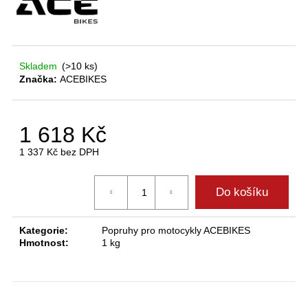
D
o
Skladem
(>10 ks)
p
Značka:
ACEBIKES
o
r
u
1 618 Kč
č
u
1 337 Kč bez DPH
j
Měrná
cena:
e
Do košíku
m
e
Kategorie
:
Popruhy pro motocykly ACEBIKES
Hmotnost
:
1 kg
tyrefix
ratchets®,
ráčny
k