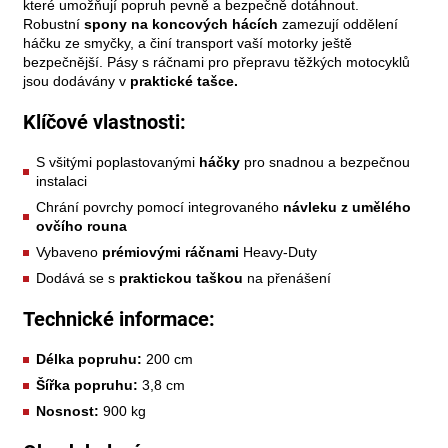
které umožňují popruh pevně a bezpečně dotáhnout.
Robustní
spony na koncových hácích
zamezují oddělení
háčku ze smyčky, a činí transport vaší motorky ještě
bezpečnější. Pásy s ráčnami pro přepravu těžkých motocyklů
jsou dodávány v
praktické tašce.
Klíčové vlastnosti:
S všitými poplastovanými
háčky
pro snadnou a bezpečnou
instalaci
Chrání povrchy pomocí integrovaného
návleku z umělého
ovčího rouna
Vybaveno
prémiovými ráčnami
Heavy-Duty
Dodává se s
praktickou taškou
na přenášení
Technické informace:
Délka popruhu:
200 cm
Šířka popruhu:
3,8 cm
Nosnost:
900 kg