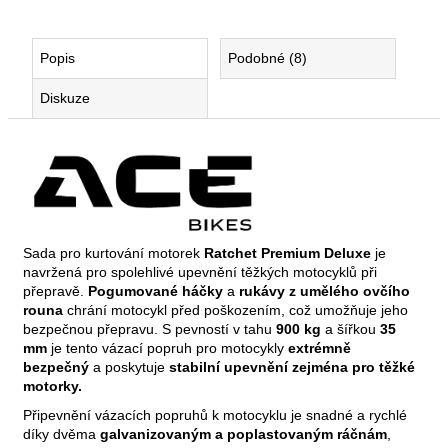
popruhu
tyrefix
990
Popis
Podobné (8)
Kč
Diskuze
Sada pro kurtování motorek
Ratchet Premium Deluxe
je
navržená pro spolehlivé upevnění těžkých motocyklů při
přepravě.
Pogumované háčky
a
rukávy
z umělého ovčího
rouna
chrání motocykl před poškozením, což umožňuje jeho
bezpečnou přepravu. S pevností v tahu
900 kg
a
šířkou
35
mm
je tento vázací popruh pro motocykly
extrémně
bezpečný
a poskytuje
stabilní upevnění zejména pro těžké
motorky.
Připevnění vázacích popruhů k motocyklu je snadné a rychlé
díky
dvěma
galvanizovaným a poplastovaným ráčnám
,