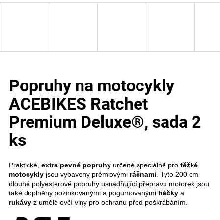
e
t
e
n
Popruhy na motocykly
a
ACEBIKES Ratchet
j
Premium Deluxe®, sada 2
í
ks
t
?
Praktické,
extra pevné
popruhy
určené speciálně pro
těžké
motocykly
jsou vybaveny prémiovými
ráčnami
. Tyto 200 cm
dlouhé polyesterové popruhy usnadňující přepravu motorek jsou
také doplněny pozinkovanými a pogumovanými
háčky
a
rukávy
z umělé ovčí vlny pro ochranu před poškrábáním.
Hledat