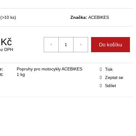
y acebikes multihook®
(>10 ks)
Značka:
ACEBIKES
 Kč
Do košíku
ez DPH
e
:
Popruhy pro motocykly ACEBIKES
Tisk
t
:
1 kg
Zeptat se
Sdílet