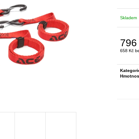
acebikes loops premium® - popruhy
upevňovací hák
pro uchycení motocyklu
277 Kč
Skladem
650 Kč
796
658 Kč b
Měrná
cena:
Kategori
Hmotnos