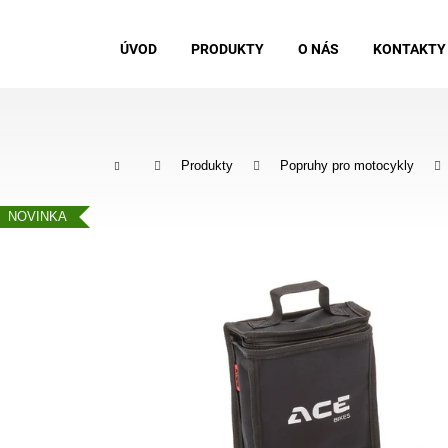
K
o
Zpět
Zpět
ÚVOD
PRODUKTY
O NÁS
KONTAKTY
š
do
do
í
obchodu
obchodu
k
Domů
Produkty
Popruhy pro motocykly
NOVINKA