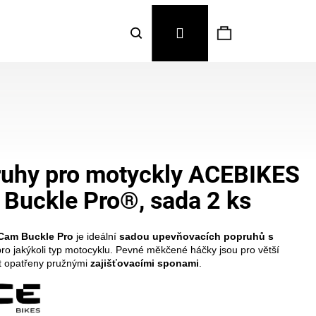
Hledat
Nákupní
Přihlášení
košík
uhy pro motyckly ACEBIKES
Buckle Pro®, sada 2 ks
Cam Buckle Pro
je ideální
sadou upevňovacích popruhů s
ro jakýkoli typ motocyklu. Pevné měkčené háčky jsou pro větší
t opatřeny pružnými
zajišťovacími sponami
.
Následující