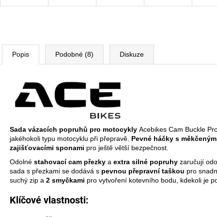
Popis
Podobné (8)
Diskuze
Sada vázacích popruhů pro motocykly
Acebikes Cam Buckle Pro 
jakéhokoli typu motocyklu při přepravě.
Pevné háčky s měkčeným
zajišťovacími sponami
pro ještě větší bezpečnost.
Odolné
stahovací cam přezky
a
extra silné popruhy
zaručují odo
sada s přezkami se dodává s
pevnou přepravní taškou
pro snadn
suchý zip a
2 smyčkami
pro vytvoření kotevního bodu, kdekoli je p
Klíčové vlastnosti: