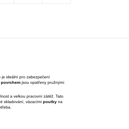
je ideální pro zabezpečení
 povrchem
jsou opatřeny pružnými
lnost a velkou pracovní zátěž. Tato
é skladování, vázacími
poutky
na
otřeba.