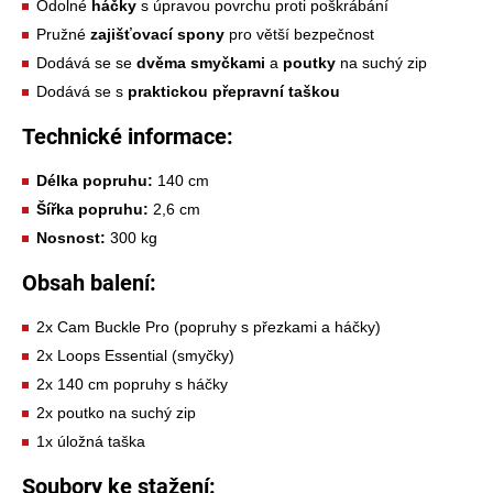
Odolné
háčky
s úpravou povrchu proti poškrábání
Pružné
zajišťovací spony
pro větší bezpečnost
Dodává se se
dvěma smyčkami
a
poutky
na suchý zip
Dodává se s
praktickou přepravní taškou
Technické informace:
Délka popruhu:
140 cm
Šířka popruhu:
2,6 cm
Nosnost:
300 kg
Obsah balení:
2x Cam Buckle Pro (popruhy s přezkami a háčky)
2x Loops Essential (smyčky)
2x 140 cm popruhy s háčky
2x poutko na suchý zip
1x úložná taška
Soubory ke stažení: