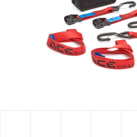
tyrefix ratchets®, ráčny k popruhu
tyrefix
990 Kč