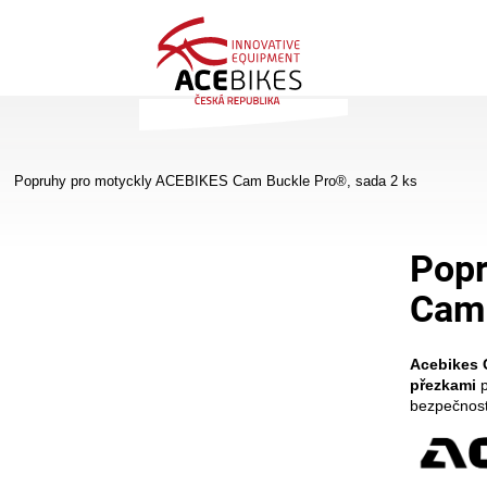
Co potřebujete najít?
Popruhy pro motyckly ACEBIKES Cam Buckle Pro®, sada 2 ks
Hledat
Popr
Cam 
Doporučujeme
Acebikes 
přezkami
p
bezpečnos