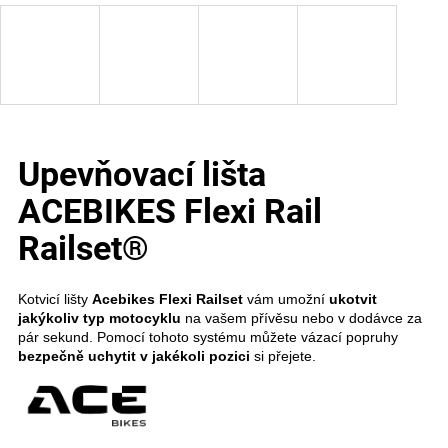
e
t
e
n
Upevňovací lišta
a
ACEBIKES Flexi Rail
j
Railset®
í
t
Kotvicí lišty
Acebikes Flexi Railset
vám umožní
ukotvit
?
jakýkoliv typ motocyklu
na vašem přívěsu nebo v dodávce za
pár sekund. Pomocí tohoto systému můžete vázací popruhy
bezpečně uchytit v jakékoli pozici
si přejete.
Hledat