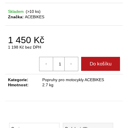
Skladem
(>10 ks)
Značka:
ACEBIKES
D
o
p
1 450 Kč
o
r
1 198 Kč bez DPH
u
Měrná
č
cena:
u
Do košíku
j
e
Kategorie
:
Popruhy pro motocykly ACEBIKES
m
Hmotnost
:
2.7 kg
e
přídavná
upevňovací
sada
acebikes