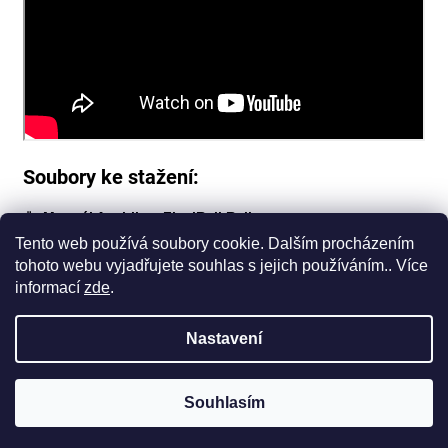
Soubory ke stažení:
⇓
Manuál Acebikes FlexiRail Railset
Tento web používá soubory cookie. Dalším procházením
⇓
Leták Acebikes FlexiRail Railset
tohoto webu vyjadřujete souhlas s jejich používáním.. Více
informací
zde
.
Z
Nastavení
á
Vytvořil Shoptet
p
Copyright 2026
Oficiální importér produktů
Souhlasím
ACEBIKES pro ČR
. Všechna práva vyhrazena.
a