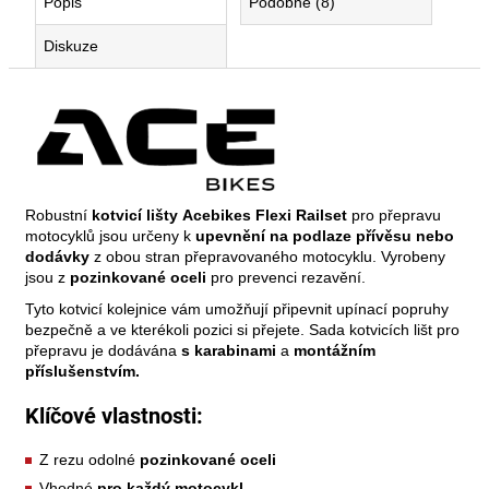
Popis
Podobné (8)
flexi
rail
Diskuze
railset®
390
Kč
Původně:
450
Kč
Robustní
kotvicí lišty
Acebikes Flexi Railset
pro přepravu
motocyklů jsou určeny k
upevnění na podlaze přívěsu nebo
dodávky
z obou stran přepravovaného motocyklu. Vyrobeny
jsou z
pozinkované oceli
pro prevenci rezavění.
Tyto kotvicí kolejnice vám umožňují připevnit upínací popruhy
bezpečně a ve kterékoli pozici si přejete. Sada kotvicích lišt pro
přepravu je dodávána
s karabinami
a
montážním
příslušenstvím.
Klíčové vlastnosti:
Z rezu odolné
pozinkované oceli
Vhodné
pro každý motocykl