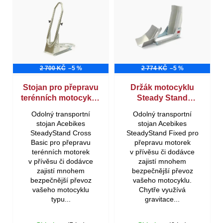
p
e
í
i
t
p
s
e
r
p
n
o
r
2 700 KČ
–5 %
2 774 KČ
–5 %
a
d
o
Stojan pro přepravu
Držák motocyklu
terénních motocyklů,
Steady Stand
j
u
d
SteadyStand Cross
Fixed®, pro stálou
Odolný transportní
Odolný transportní
í
Basic®
montáž
k
u
stojan Acebikes
stojan Acebikes
SteadyStand Cross
SteadyStand Fixed pro
t
t
k
Basic pro přepravu
přepravu motorek
terénních motorek
v přívěsu či dodávce
?
ů
t
v přívěsu či dodávce
zajistí mnohem
zajistí mnohem
bezpečnější převoz
ů
bezpečnější převoz
vašeho motocyklu.
vašeho motocyklu
Chytře využívá
typu...
gravitace...
Hledat