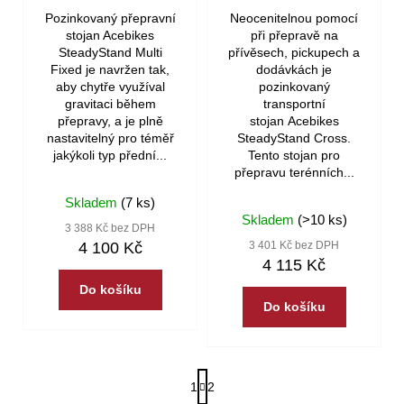
popruhy
Fixed®, pro stálou
Steady Stand
Pozinkovaný přepravní
Neocenitelnou pomocí
pro
montáž
Cross®
stojan Acebikes
při přepravě na
uchycení
SteadyStand Multi
přívěsech, pickupech a
motocyklu
Fixed je navržen tak,
dodávkách je
aby chytře využíval
pozinkovaný
650
gravitaci během
transportní
Kč
přepravy, a je plně
stojan Acebikes
nastavitelný pro téměř
SteadyStand Cross.
jakýkoli typ přední...
Tento stojan pro
přepravu terénních...
Skladem
(7 ks)
Skladem
(>10 ks)
3 388 Kč bez DPH
4 100 Kč
3 401 Kč bez DPH
4 115 Kč
Do košíku
Do košíku
S
1
2
t