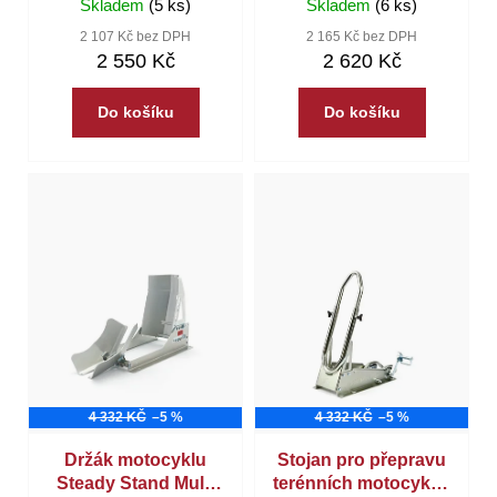
Skladem
(5 ks)
Skladem
(6 ks)
2 107 Kč bez DPH
2 165 Kč bez DPH
2 550 Kč
2 620 Kč
D
o
Do košíku
Do košíku
p
o
r
u
č
u
j
e
m
e
acebikes
4 332 KČ
–5 %
4 332 KČ
–5 %
loops
premium®
Držák motocyklu
Stojan pro přepravu
-
Steady Stand Multi
terénních motocyklů,