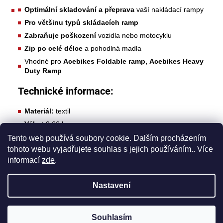
Optimální skladování a přeprava
vaší nakládací rampy
Pro většinu typů skládacích ramp
Zabraňuje poškození
vozidla nebo motocyklu
Zip po celé délce
a pohodlná madla
Vhodné pro
Acebikes Foldable ramp,
Acebikes Heavy
Duty Ramp
Technické informace:
Materiál:
textil
Váha:
0,66 kg
Rozměry:
120 x 17 x 32 cm
Tento web používá soubory cookie. Dalším procházením
tohoto webu vyjadřujete souhlas s jejich používáním.. Více
informací
zde
.
Z
Nastavení
á
Vytvořil Shoptet
p
Copyright 2026
Oficiální importér produktů
Souhlasím
ACEBIKES pro ČR
. Všechna práva vyhrazena.