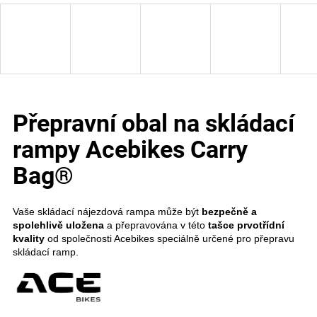
e
t
e
n
Přepravní obal na skládací
a
rampy Acebikes Carry
j
Bag®
í
t
Vaše skládací nájezdová rampa může být
bezpečně a
?
spolehlivě uložena
a přepravována v této
tašce prvotřídní
kvality
od společnosti Acebikes speciálně určené pro přepravu
skládací ramp.
Hledat