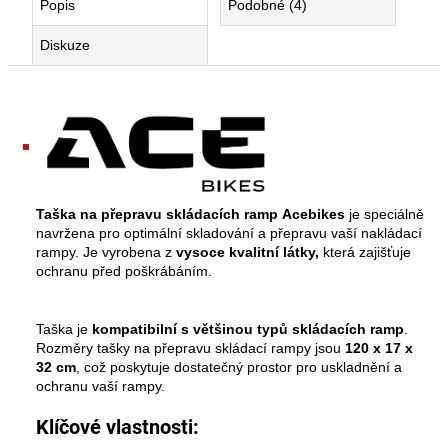
Popis
Podobné (4)
popruhy
pro
Diskuze
uchycení
motocyklu
650
Kč
Taška na přepravu skládacích ramp
Acebikes
je speciálně
navržena pro optimální skladování a přepravu vaší nakládací
rampy. Je vyrobena z
vysoce kvalitní látky,
která zajišťuje
ochranu před poškrábáním.
Taška je
kompatibilní s většinou typů skládacích ramp
.
Rozměry tašky na přepravu skládací rampy jsou
120 x 17 x
32 cm
, což poskytuje dostatečný prostor pro uskladnění a
ochranu vaší rampy.
Klíčové vlastnosti: