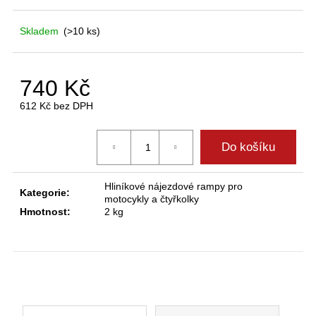
Skladem
(>10 ks)
D
o
p
740 Kč
o
612 Kč bez DPH
r
Měrná
u
cena:
č
Do košíku
u
j
e
Hliníkové nájezdové rampy pro
Kategorie
:
motocykly a čtyřkolky
m
Hmotnost
:
2 kg
e
acebikes
loops
premium®
-